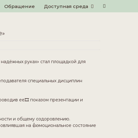
Обращениe
Доступная среда
е»
 надёжных руках» стал площадкой для
 преподавателя специальных дисциплин
роводив ее🎞 показом презентации и
жности и общему оздоровлению.
повлиявшая на 👍эмоциональное состояние