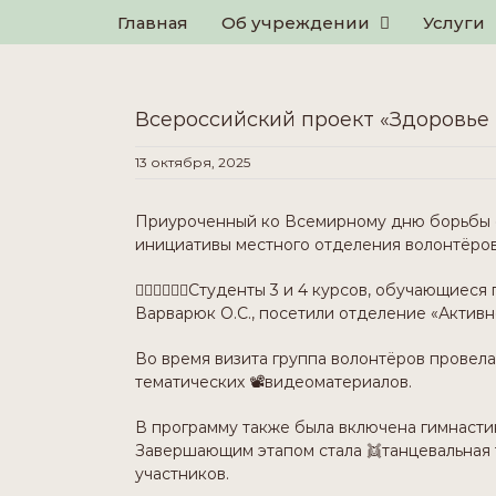
for:
Skip
Главная
Об учреждении
Услуги
to
content
Всероссийский проект «Здоровье 
13 октября, 2025
Приуроченный ко Всемирному дню борьбы с 
инициативы местного отделения волонтёро
👨🏻‍⚕️👨🏻‍⚕️Студенты 3 и 4 курсов, обучаю
Варварюк О.С., посетили отделение «Активн
Во время визита группа волонтёров провел
тематических 📽видеоматериалов.
В программу также была включена гимнасти
Завершающим этапом стала 👯танцевальная 
участников.