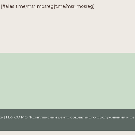
[#alias|t.me/msr_mosreg|t.me/msr_mosreg]
амск | ГБУ СО МО "Комплексный центр социального обслуживания и 