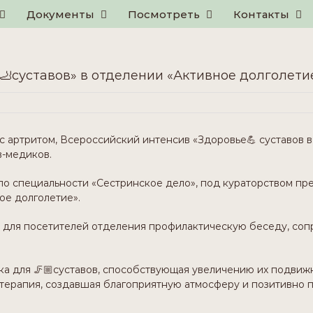
Документы
Посмотреть
Контакты
🦶суставов» в отделении «Активное долголети
артритом, Всероссийский интенсив «Здоровье💪 суставов в
в-медиков.
щиеся по специальности «Сестринское дело», под кураторством
ое долголетие».
а для посетителей отделения профилактическую беседу, соп
ка для 🦵🏼суставов, способствующая увеличению их подви
терапия, создавшая благоприятную атмосферу и позитивно 