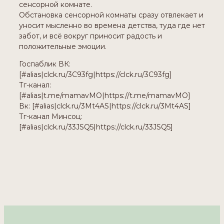
сенсорной комнате.
Обстановка сенсорной комнаты сразу отвлекает и
уносит мысленно во времена детства, туда где нет
забот, и всё вокруг приносит радость и
положительные эмоции.
Госпаблик ВК:
[#alias|clck.ru/3C93fg|https://clck.ru/3C93fg]
Тг-канал:
[#alias|t.me/mamavMO|https://t.me/mamavMO]
Вк: [#alias|clck.ru/3Mt4AS|https://clck.ru/3Mt4AS]
Тг-канал Минсоц:
[#alias|clck.ru/33JSQ5|https://clck.ru/33JSQ5]