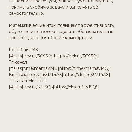
10, воспитывается усидчивость, умение слушать,
понимать учебную задачу и выполнять её
самостоятельно.
Математические игры повышают эффективность
обучения и позволяют сделать образовательный
процесс для ребят более комфортным.
Госпаблик ВК:
[#alias|clck.ru/3C93fg|https://clck.ru/3C93fg]
Тг-канал:
[#alias|t.me/mamavMO|https://t.me/mamavMO]
Вк: [#alias|clck.ru/3Mt4AS|https://clck.ru/3Mt4AS]
Тг-канал Минсоц:
[#alias|clck.ru/33JSQ5|https://clck.ru/33JSQ5]