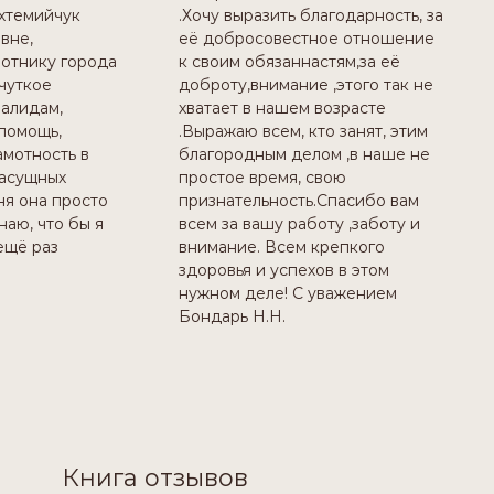
хтемийчук
.Хочу выразить благодарность, за
вне,
её добросовестное отношение
отнику города
к своим обязаннастям,за её
 чуткое
доброту,внимание ,этого так не
алидам,
хватает в нашем возрасте
помощь,
.Выражаю всем, кто занят, этим
амотность в
благородным делом ,в наше не
насущных
простое время, свою
ня она просто
признательность.Спасибо вам
наю, что бы я
всем за вашу работу ,заботу и
ещё раз
внимание. Всем крепкого
здоровья и успехов в этом
нужном деле! С уважением
Бондарь Н.Н.
Книга отзывов