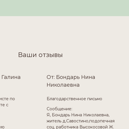
Ваши отзывы
 Галина
От: Бондарь Нина
Николаевна
исте по
Благодарственное письмо
те с
Сообщение:
Я, Бондарь Нина Николаевна,
житель д.Савостино,подопечная
ую
соц. работника Высокосовой Ж.