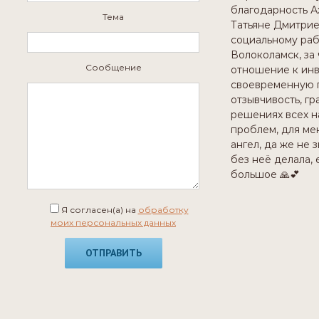
благодарность А
Тема
Татьяне Дмитрие
социальному раб
Волоколамск, за
Сообщение
отношение к инв
своевременную 
отзывчивость, гр
решениях всех 
проблем, для ме
ангел, да же не з
без неё делала, 
большое 🙏💕
Я согласен(а) на
обработку
моих персональных данных