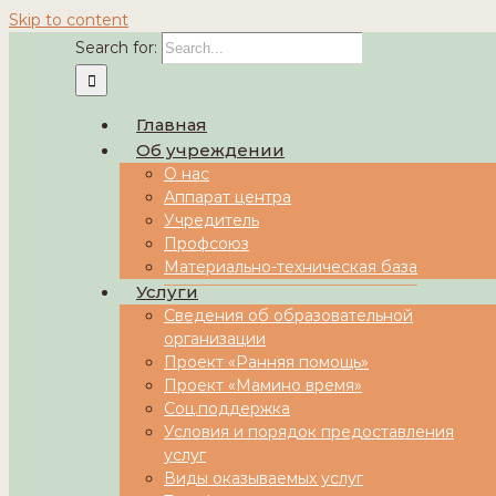
Skip to content
Search for:
Главная
Об учреждении
О нас
Аппарат центра
Учредитель
Профсоюз
Материально-техническая база
Услуги
Сведения об образовательной
организации
Проект «Ранняя помощь»
Проект «Мамино время»
Соц.поддержка
Условия и порядок предоставления
услуг
Виды оказываемых услуг