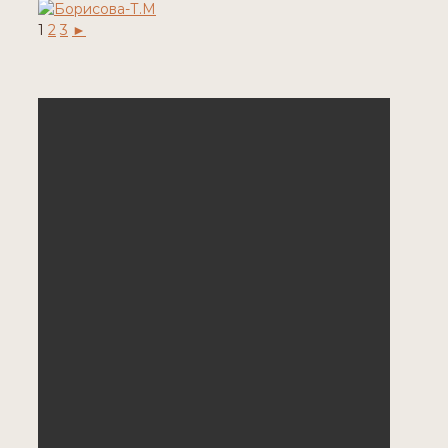
1
2
3
►