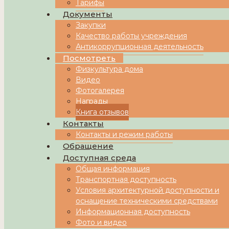
Тарифы
Документы
Закупки
Качество работы учреждения
Антикоррупционная деятельность
Посмотреть
Физкультура дома
Видео
Фотогалерея
Награды
Книга отзывов
Контакты
Контакты и режим работы
Обращениe
Доступная среда
Общая информация
Транспортная доступность
Условия архитектурной доступности и
оснащение техническими средствами
Информационная доступность
Фото и видео