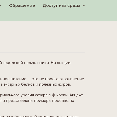
Обращениe
Доступная среда
ой городской поликлиники. На лекции
нное питание — это не просто ограничение
, нежирных белков и полезных жиров.
мального уровня сахара в 🩸 крови. Акцент
ыли представлены примеры простых, но
ания и физической активности, учитывая