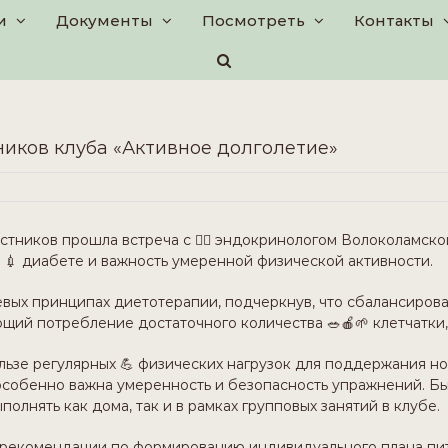
и
Документы
Посмотреть
Контакты
ников клуба «Активное долголетие»
астников прошла встреча с 👨‍⚕️ эндокринологом Волоколамск
 💉 диабете и важность умеренной физической активности.
вых принципах диетотерапии, подчеркнув, что сбалансирова
ющий потребление достаточного количества 🥗🍎🌱 клетчатки
льзе регулярных 💪 физических нагрузок для поддержания нор
 особенно важна умеренность и безопасность упражнений. Б
лнять как дома, так и в рамках групповых занятий в клубе.
 рекомендации по формированию индивидуального плана пит