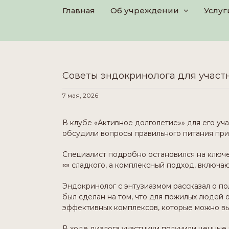
Search
Skip
Главная
Об учреждении
Услуг
for:
to
content
Советы эндокринолога для участ
7 мая, 2026
В клубе «Активное долголетие»» для его уч
обсудили вопросы правильного питания при
Специалист подробно остановился на ключе
🍬 сладкого, а комплексный подход, включа
Эндокринолог с энтузиазмом рассказал о по
был сделан на том, что для пожилых людей
эффективных комплексов, которые можно выпо
В ходе диалога участники получили ценные