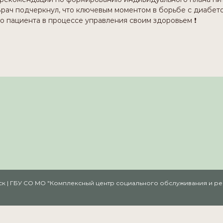
Врач подчеркнул, что ключевым моментом в борьбе с диабет
го пациента в процессе управления своим здоровьем ❗
амск | ГБУ СО МО "Комплексный центр социального обслуживания и 