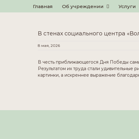
for:
Skip
Главная
Об учреждении
Услуги
to
content
В стенах социального центра «Во
8 мая, 2026
В честь приближающегося Дня Победы самые
Результатом их труда стали удивительные р
картинки, а искреннее выражение благодар