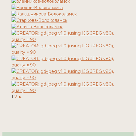
1
2
►