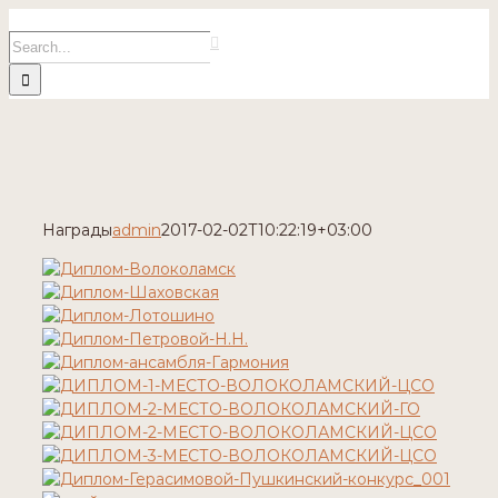
Skip
Search
to
for:
content
Награды
admin
2017-02-02T10:22:19+03:00